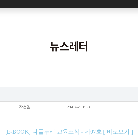
국외 교육활동
보도자료
프로그램 문의
일정표
뉴스레터
작성일
21-03-25 15:08
[E-BOOK] 나들누리 교육소식 - 제07호 [ 바로보기 ]