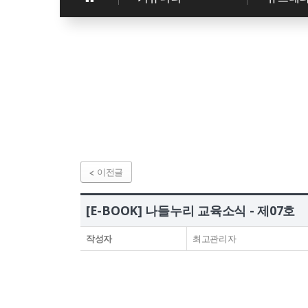
조직구성
비정규 교육과정
오시는 길
교육활동
국내 교육활동
국외 교육활동
협력기관 안내
이전글
국내 기관
[E-BOOK] 나들누리 교육소식 - 제07호
국외 기관
작성자
최고관리자
거점 지역 내 대학