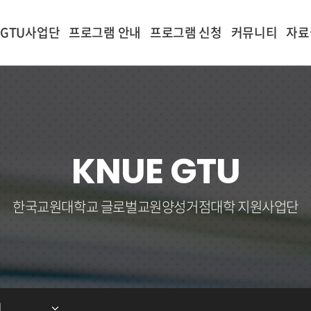
GTU사업단
프로그램 안내
프로그램 신청
커뮤니티
자료
KNUE GTU
프로그램 신청
커뮤니티
한국교원대학교 글로벌교원양성거점대학 지원사업단
전체목록
공지사항
비정규 교육과정
뉴스레터
국내 교육활동
프로그램 참여 후기
터