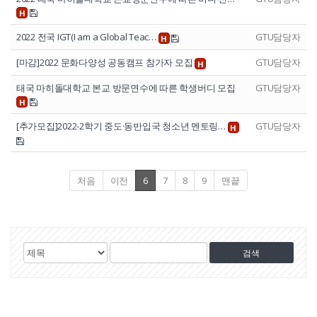
H
2022 전국 IGT(I am a Global Teac…
GTU담당자
H
[마감]2022 문화다양성 공동캠프 참가자 모집
GTU담당자
H
태국 마히돌대학교 본교 방문연수에 따른 학생버디 모집
GTU담당자
H
[추가모집]2022-2학기 중도·동반입국 청소년 멘토링…
GTU담당자
H
처음
이전
6
7
8
9
맨끝
게
검
검
시
색
색
물
대
어
검
상
색