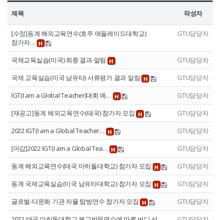
제목
작성자
[수정]동계 해외교육연수(호주 애들레이드대학교)
GTU담당자
참가자…
H
국제교육실습(미국) 최종 결과 알림
GTU담당자
H
국제 교육실습(미국 남유타) 서류평가 결과 알림
GTU담당자
H
IGT(I am a Global Teacher)대회 예…
GTU담당자
H
[재공고]동계 해외교육연수(태국) 참가자 모집
GTU담당자
H
2022 IGT(I am a Global Teacher…
GTU담당자
H
[마감]2022 IGT(I am a Global Tea…
GTU담당자
H
동계 해외교육연수(태국 마히돌대학교) 참가자 모집
GTU담당자
H
동계 국제교육실습(미국 남유타대학교) 참가자 모집
GTU담당자
H
글로벌-다문화 기관 자율 탐방연수 참가자 모집
GTU담당자
H
2022 태국 마히돌대학교 본교방문연수에 따른 버디 선…
GTU담당자