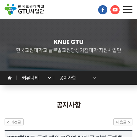
KNUE GTU
한국교원대학교 글로벌교원양성거점대학 지원사업단
GTU사업단
프로그램 안내
커뮤니티
공지사항
프로그램 신청
커뮤니티
공지사항
자료실
이전글
다음글
회원공간