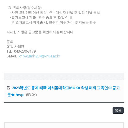
❍ 유의사항(필수사항)
- 사전 오리엔테이션 참석 : 연수대상자 선발 후 일정 개별 통보
- 결과보고서 제출 : 연수 종료 후 15일 이내
※ 결과보고서 미제출 시, 연수 미이수 처리 및 지원금 환수
자세한 사항은 공고문을 확인하시길 바랍니다.
문의
GTU 사업단
TEL : 043-230-3179
E-MAIL :
chlwogml1234@knue.ac.kr
2023학년도 동계 태국 마히돌대학교MUKA 학생 해외 교육연수 공고
문★.hwp
(83.0K)
목록