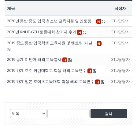
제목
작성자
2020년 동반·중도 입국 청소년 교육지원 및 멘토링 …
GTU담당자
H
2020년 KNUE-GTU 토론대회 참가자 후기
GTU담당자
H
2019 중도·동반 입국학생 교육지원 및 멘토링 (새날…
GTU담당자
H
2019 동계 미얀마 해외 교육봉사
GTU담당자
H
2019 하계 호주 커틴대학교 학생 해외 교육연수
GTU담당자
H
2019 하계 일본 조에츠교육대학 학생 해외 교육연수
GTU담당자
H
게
검
검
시
색
색
물
대
어
검
상